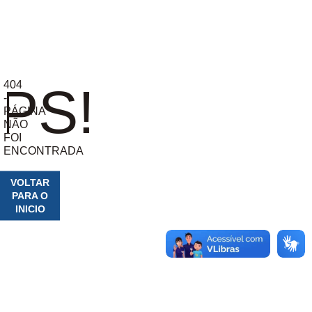
404
PS!
-
PÁGINA
NÃO
FOI
ENCONTRADA
VOLTAR
PARA O
INICIO