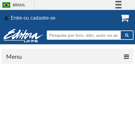
BRASIL
Simplifique!
Entre ou
cadastre-se
.
Comunica BR
Participe
Acesso à informação
Legislação
Menu
Canais