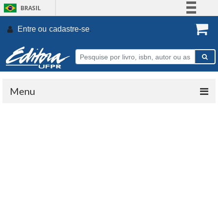
BRASIL
Simplifique!
Entre ou
cadastre-se
.
Comunica BR
Participe
Acesso à informação
Legislação
Menu
Canais