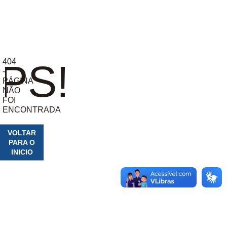
404
PS!
-
PÁGINA
NÃO
FOI
ENCONTRADA
VOLTAR
PARA O
INICIO