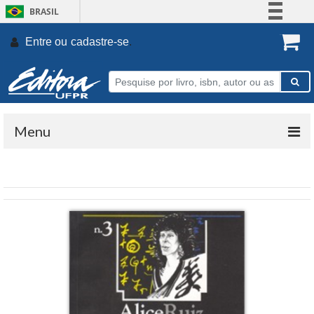
BRASIL
Simplifique!
Entre ou
cadastre-se
.
Comunica BR
Participe
Acesso à informação
Legislação
Menu
Canais