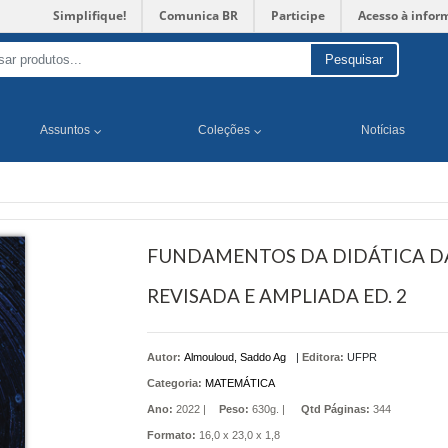
Simplifique!
Comunica BR
Participe
Acesso à infor
Pesquisar
Assuntos
Coleções
Notícias
FUNDAMENTOS DA DIDÁTICA DA
REVISADA E AMPLIADA ED. 2
Autor:
Almouloud, Saddo Ag
|
Editora:
UFPR
Categoria:
MATEMÁTICA
Ano:
2022 |
Peso:
630g. |
Qtd Páginas:
344
Formato:
16,0 x 23,0 x 1,8