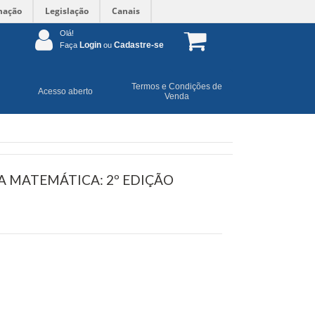
mação
Legislação
Canais
Olá!
Login
Cadastre-se
Faça
ou
Termos e Condições de
Acesso aberto
Venda
 MATEMÁTICA: 2º EDIÇÃO