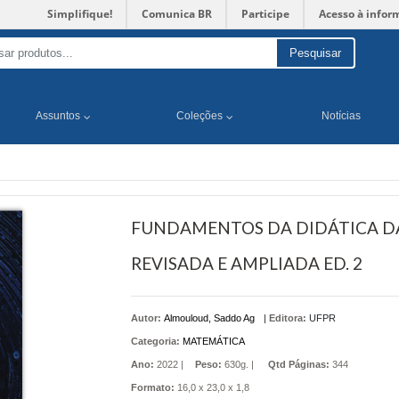
Simplifique!
Comunica BR
Participe
Acesso à infor
Pesquisar
Assuntos
Coleções
Notícias
FUNDAMENTOS DA DIDÁTICA DA
REVISADA E AMPLIADA ED. 2
Autor:
Almouloud, Saddo Ag
|
Editora:
UFPR
Categoria:
MATEMÁTICA
Ano:
2022 |
Peso:
630g. |
Qtd Páginas:
344
Formato:
16,0 x 23,0 x 1,8