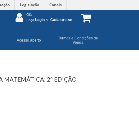
mação
Legislação
Canais
Olá!
Login
Cadastre-se
Faça
ou
Termos e Condições de
Acesso aberto
Venda
 MATEMÁTICA: 2º EDIÇÃO