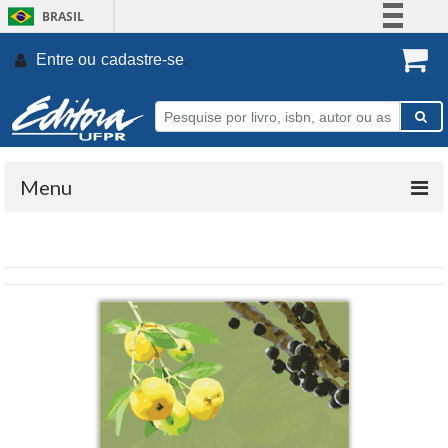
BRASIL
Simplifique!
Entre ou
cadastre-se
.
Comunica BR
Participe
Acesso à informação
Legislação
Menu
Canais