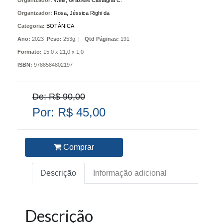
Organizador:
Weis, Grazielle Castagna C.
Organizador:
Rosa, Jéssica Righi da
Categoria:
BOTÂNICA
Ano:
2023 |
Peso:
253g. |
Qtd Páginas:
191
Formato:
15,0 x 21,0 x 1,0
ISBN:
9788584802197
De: R$ 90,00
Por: R$ 45,00
Comprar
Descrição
Informação adicional
Descrição