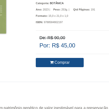
Categoria:
BOTÂNICA
Ano:
2023 |
Peso:
253g. |
Qtd Páginas:
191
Formato:
15,0 x 21,0 x 1,0
ISBN:
9788584802197
De: R$ 90,00
Por: R$ 45,00
Comprar
um patrimônio genético de valor inestimável para a preservação