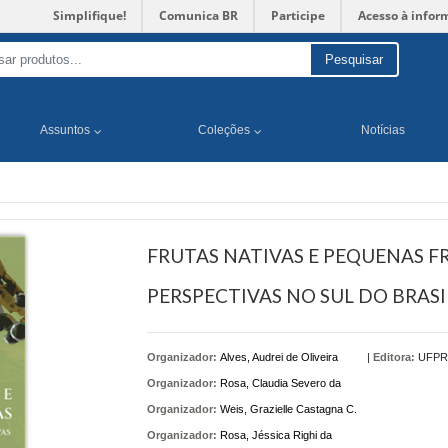
Simplifique!
Comunica BR
Participe
Acesso à infor
Pesquisar
Assuntos
Coleções
Notícias
FRUTAS NATIVAS E PEQUENAS FR
PERSPECTIVAS NO SUL DO BRASI
Organizador:
Alves, Audrei de Oliveira
|
Editora:
UFPR
Organizador:
Rosa, Claudia Severo da
Organizador:
Weis, Grazielle Castagna C.
Organizador:
Rosa, Jéssica Righi da