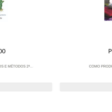
P
00
S E MÉTODOS 2ª...
COMO PRODU