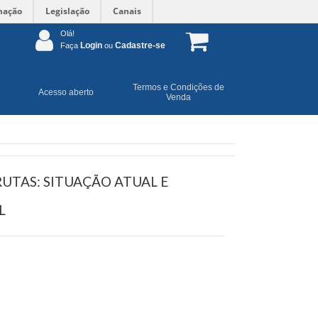
mação
Legislação
Canais
Olá!
Login
Cadastre-se
Faça
ou
Termos e Condições de
Acesso aberto
Venda
UTAS: SITUAÇÃO ATUAL E
L