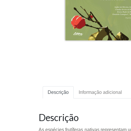
Descrição
Informação adicional
Descrição
As espécies frutíferas nativas representam 