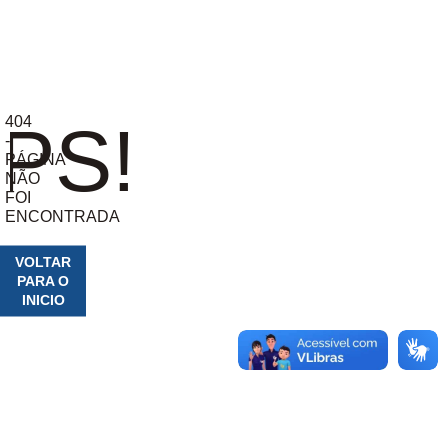
404
PS!
-
PÁGINA
NÃO
FOI
ENCONTRADA
VOLTAR
PARA O
INICIO