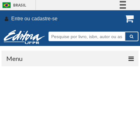
BRASIL
Simplifique!
Entre ou
cadastre-se
.
Comunica BR
Participe
Acesso à informação
Legislação
Menu
Canais