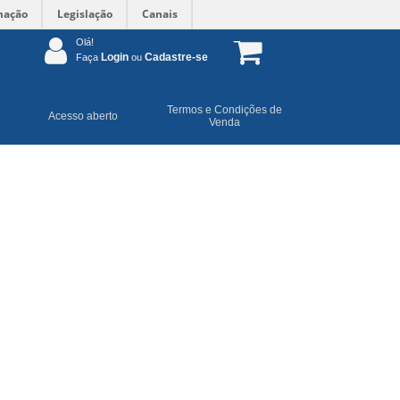
mação
Legislação
Canais
Olá!
Login
Cadastre-se
Faça
ou
Termos e Condições de
Acesso aberto
Venda