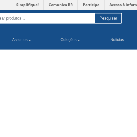
Simplifique!
Comunica BR
Participe
Acesso à infor
Pesquisar
Assuntos
Coleções
Notícias