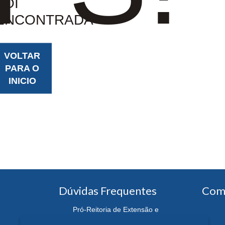
FOI
ENCONTRADA
VOLTAR
PARA O
INICIO
Dúvidas Frequentes
Com
Pró-Reitoria de Extensão e
Cultura