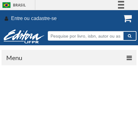
BRASIL
Simplifique!
Entre ou
cadastre-se
.
Comunica BR
Participe
Acesso à informação
Legislação
Menu
Canais