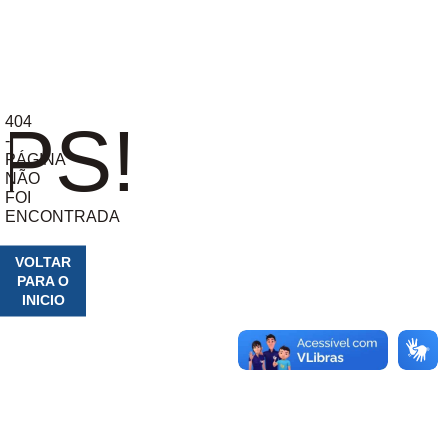
404
PS!
-
PÁGINA
NÃO
FOI
ENCONTRADA
VOLTAR
PARA O
INICIO