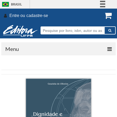
BRASIL
Simplifique!
Entre ou
cadastre-se
.
Comunica BR
Participe
Acesso à informação
Legislação
Menu
Canais