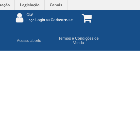
mação
Legislação
Canais
Olá!
Login
Cadastre-se
Faça
ou
Termos e Condições de
Acesso aberto
Venda