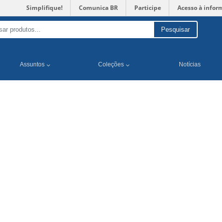
Simplifique!
Comunica BR
Participe
Acesso à infor
Pesquisar
Assuntos
Coleções
Notícias