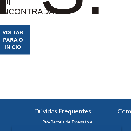
FOI
ENCONTRADA
VOLTAR
PARA O
INICIO
Dúvidas Frequentes
Com
Pró-Reitoria de Extensão e
Cultura