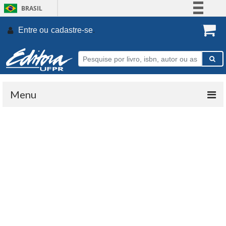
BRASIL
Simplifique!
Entre ou
cadastre-se
.
Comunica BR
Participe
Acesso à informação
Legislação
Menu
Canais