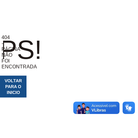
404
PS!
-
PÁGINA
NÃO
FOI
ENCONTRADA
VOLTAR
PARA O
INICIO