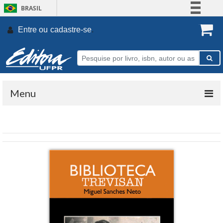
BRASIL
Simplifique!
Entre ou
cadastre-se
.
Comunica BR
Participe
Acesso à informação
Legislação
Menu
Canais