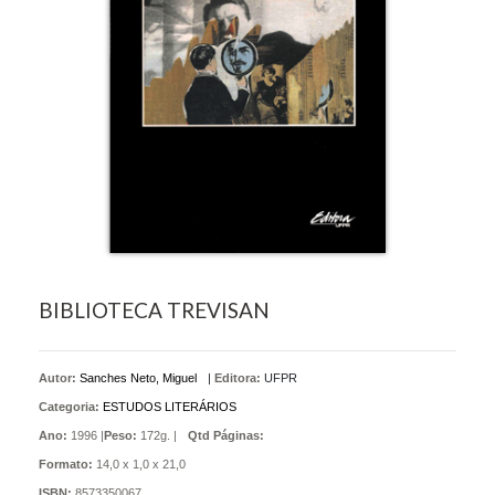
BIBLIOTECA TREVISAN
Autor:
Sanches Neto, Miguel
|
Editora:
UFPR
Categoria:
ESTUDOS LITERÁRIOS
Ano:
1996 |
Peso:
172g. |
Qtd Páginas:
Formato:
14,0 x 1,0 x 21,0
ISBN:
8573350067