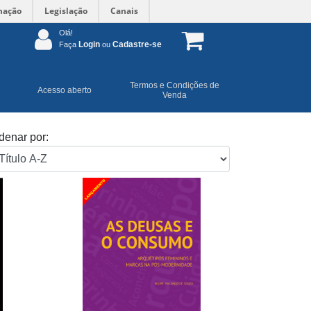
mação
Legislação
Canais
Olá!
Login
Cadastre-se
Faça
ou
Termos e Condições de
Acesso aberto
Venda
denar por: