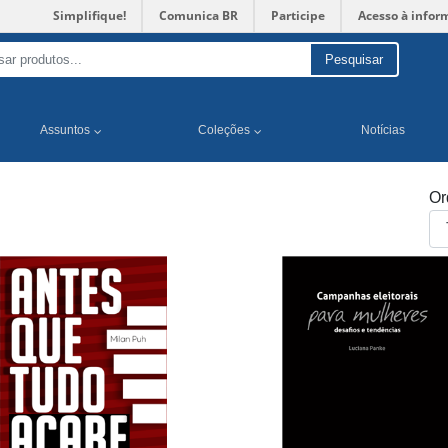
Simplifique!
Comunica BR
Participe
Acesso à infor
Pesquisar
Assuntos
Coleções
Notícias
Or