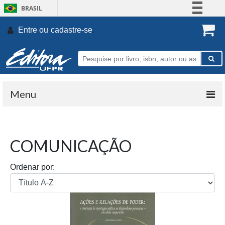
BRASIL
Simplifique!
Entre ou
cadastre-se
.
Comunica BR
Participe
Acesso à informação
Legislação
Menu
Canais
COMUNICAÇÃO
Ordenar por: