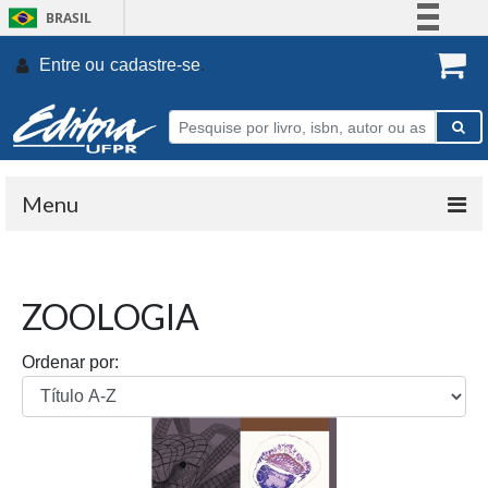
BRASIL
Simplifique!
Entre ou
cadastre-se
.
Comunica BR
Participe
Acesso à informação
Legislação
Menu
Canais
ZOOLOGIA
Ordenar por: