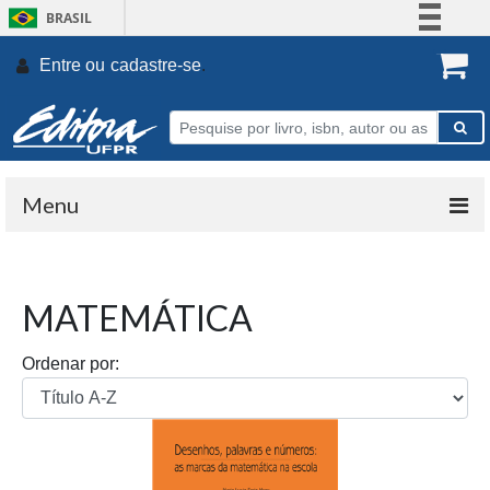
BRASIL
Simplifique!
Entre ou
cadastre-se
.
Comunica BR
Participe
Acesso à informação
Legislação
Menu
Canais
MATEMÁTICA
Ordenar por: