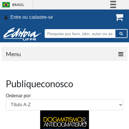
BRASIL
Simplifique!
Entre ou
cadastre-se
.
Comunica BR
Participe
Acesso à informação
Legislação
Menu
Canais
Publiqueconosco
Ordenar por: