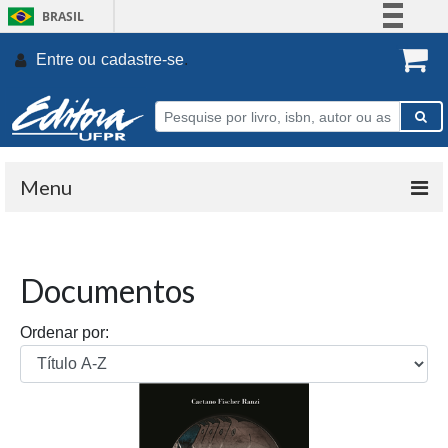
BRASIL
Simplifique!
Entre ou
cadastre-se
.
Comunica BR
Participe
Acesso à informação
Legislação
Menu
Canais
Documentos
Ordenar por: