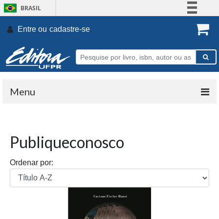
BRASIL
Simplifique!
Entre ou
cadastre-se
.
Comunica BR
Participe
Acesso à informação
Legislação
Menu
Canais
Publiqueconosco
Ordenar por: