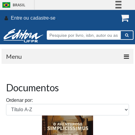
BRASIL
Simplifique!
Entre ou
cadastre-se
.
Comunica BR
Participe
Acesso à informação
Legislação
Menu
Canais
Documentos
Ordenar por: