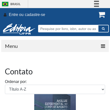
BRASIL
Simplifique!
Entre ou
cadastre-se
.
Comunica BR
Participe
Acesso à informação
Legislação
Menu
Canais
Contato
Ordenar por: