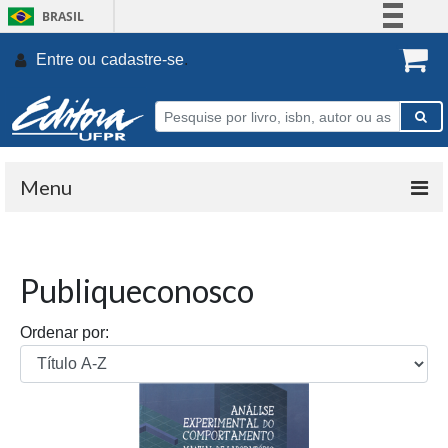
BRASIL
Simplifique!
Entre ou
cadastre-se
.
Comunica BR
Participe
Acesso à informação
Legislação
Menu
Canais
Publiqueconosco
Ordenar por: