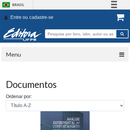
BRASIL
Simplifique!
Entre ou
cadastre-se
.
Comunica BR
Participe
Acesso à informação
Legislação
Menu
Canais
Documentos
Ordenar por: