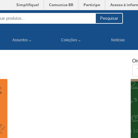
Simplifique!
Comunica BR
Participe
Acesso à infor
Pesquisar
Assuntos
Coleções
Notícias
Or