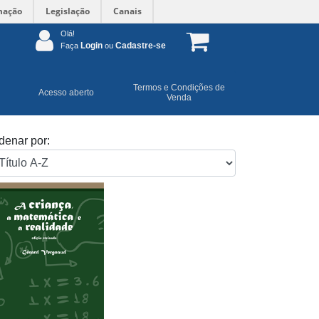
mação
Legislação
Canais
Olá!
Login
Cadastre-se
Faça
ou
Termos e Condições de
Acesso aberto
Venda
denar por: