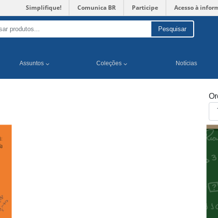
Simplifique!
Comunica BR
Participe
Acesso à infor
Pesquisar
Assuntos
Coleções
Notícias
Or