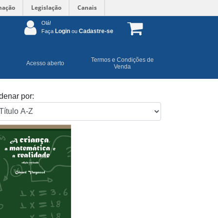
mação
Legislação
Canais
Olá!
Login
Cadastre-se
Faça
ou
Termos e Condições de
Acesso aberto
Venda
denar por: