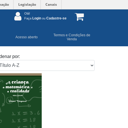
mação
Legislação
Canais
Olá!
Login
Cadastre-se
Faça
ou
Termos e Condições de
Acesso aberto
Venda
denar por: