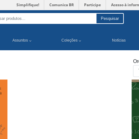
Simplifique!
Comunica BR
Participe
Acesso à infor
Pesquisar
Assuntos
Coleções
Notícias
Or