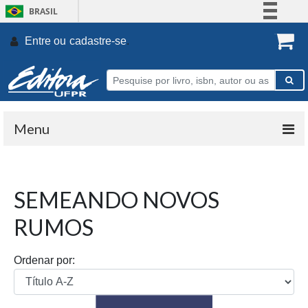
BRASIL
Simplifique!
Entre ou
cadastre-se
.
Comunica BR
Participe
Acesso à informação
Legislação
Menu
Canais
SEMEANDO NOVOS
RUMOS
Ordenar por: