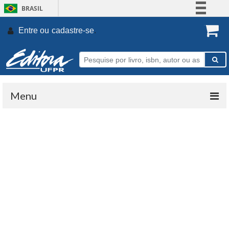
BRASIL
Simplifique!
Entre ou
cadastre-se
.
Comunica BR
Participe
Acesso à informação
Legislação
Menu
Canais