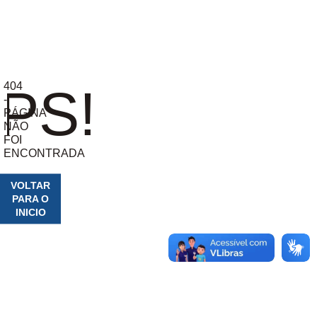
404
PS!
-
PÁGINA
NÃO
FOI
ENCONTRADA
VOLTAR
PARA O
INICIO