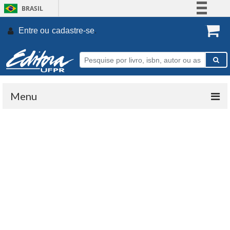
BRASIL
Simplifique!
Entre ou
cadastre-se
.
Comunica BR
Participe
Acesso à informação
Legislação
Menu
Canais