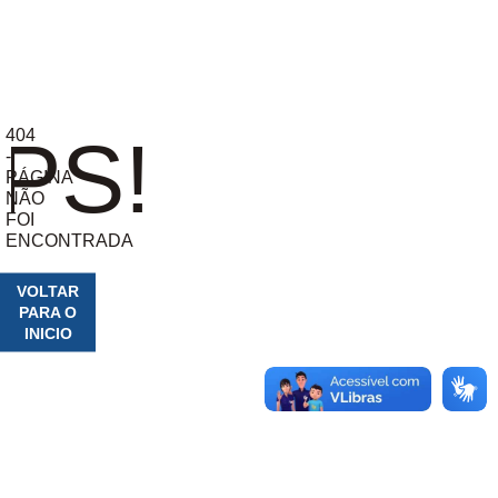
404
PS!
-
PÁGINA
NÃO
FOI
ENCONTRADA
VOLTAR
PARA O
INICIO