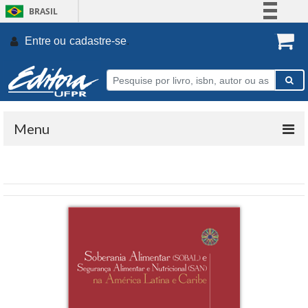
BRASIL
Simplifique!
Entre ou
cadastre-se
.
Comunica BR
Participe
Acesso à informação
Legislação
Menu
Canais