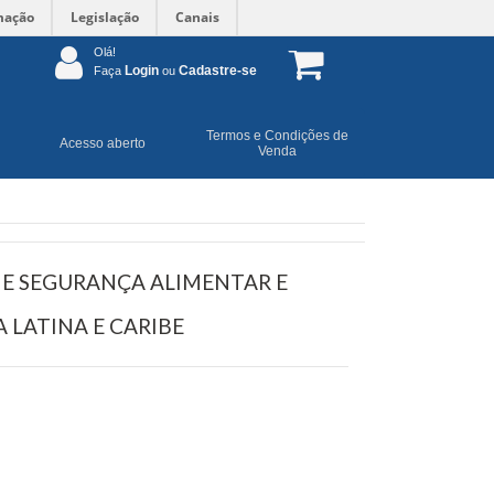
mação
Legislação
Canais
Olá!
Login
Cadastre-se
Faça
ou
Termos e Condições de
Acesso aberto
Venda
 E SEGURANÇA ALIMENTAR E
 LATINA E CARIBE