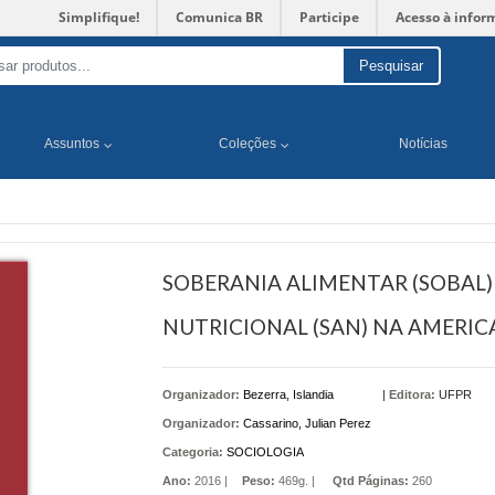
Simplifique!
Comunica BR
Participe
Acesso à infor
Pesquisar
Assuntos
Coleções
Notícias
SOBERANIA ALIMENTAR (SOBAL)
NUTRICIONAL (SAN) NA AMERICA
Organizador:
Bezerra, Islandia
|
Editora:
UFPR
Organizador:
Cassarino, Julian Perez
Categoria:
SOCIOLOGIA
Ano:
2016 |
Peso:
469g. |
Qtd Páginas:
260