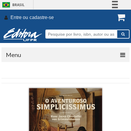
BRASIL
Simplifique!
Entre ou
cadastre-se
.
Comunica BR
Participe
Acesso à informação
Legislação
Menu
Canais