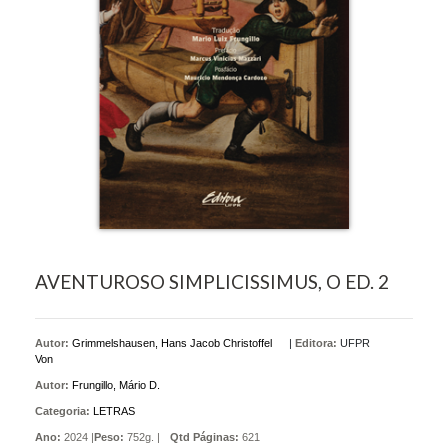
AVENTUROSO SIMPLICISSIMUS, O ED. 2
Autor:
Grimmelshausen, Hans Jacob Christoffel
|
Editora:
UFPR
Von
Autor:
Frungillo, Mário D.
Categoria:
LETRAS
Ano:
2024 |
Peso:
752g. |
Qtd Páginas:
621