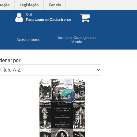
mação
Legislação
Canais
Olá!
Login
Cadastre-se
Faça
ou
Termos e Condições de
Acesso aberto
Venda
denar por: