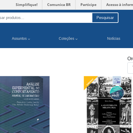
Simplifique!
Comunica BR
Participe
Acesso à infor
Pesquisar
Assuntos
Coleções
Notícias
Or