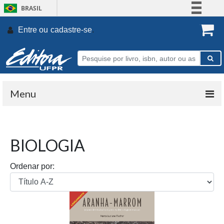
BRASIL
Simplifique!
Entre ou
cadastre-se
.
Comunica BR
Participe
Acesso à informação
Legislação
Menu
Canais
BIOLOGIA
Ordenar por: