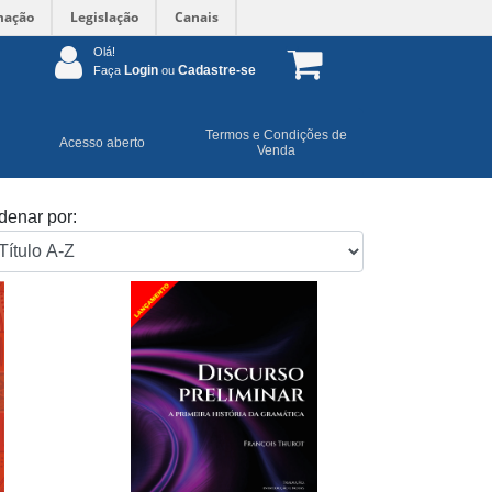
mação
Legislação
Canais
Olá!
Login
Cadastre-se
Faça
ou
Termos e Condições de
Acesso aberto
Venda
denar por: