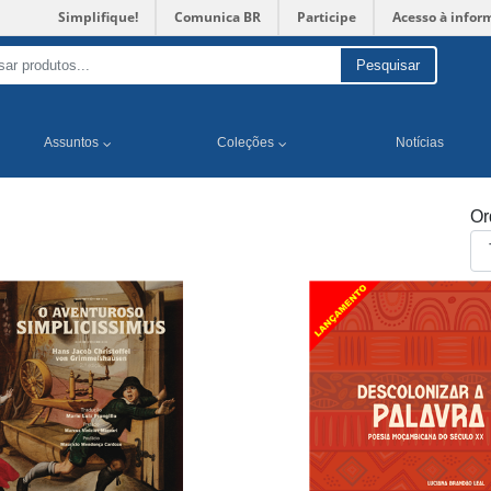
Simplifique!
Comunica BR
Participe
Acesso à infor
Pesquisar
Assuntos
Coleções
Notícias
Or