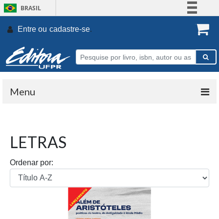
BRASIL
Simplifique!
Entre ou
cadastre-se
.
Comunica BR
Participe
Acesso à informação
Legislação
Menu
Canais
LETRAS
Ordenar por: