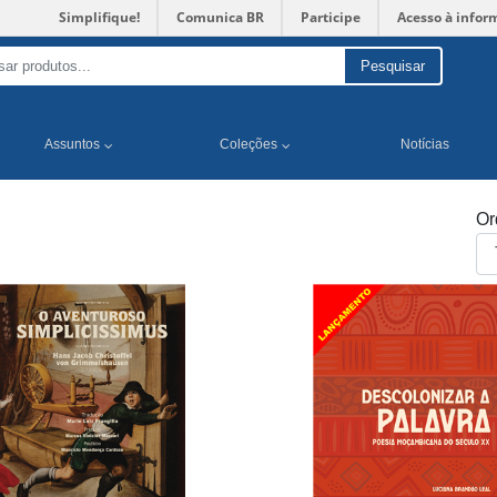
Simplifique!
Comunica BR
Participe
Acesso à infor
Pesquisar
Assuntos
Coleções
Notícias
Or