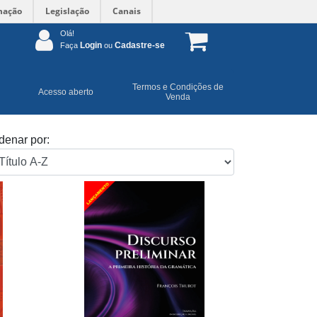
mação
Legislação
Canais
Olá!
Login
Cadastre-se
Faça
ou
Termos e Condições de
Acesso aberto
Venda
denar por: