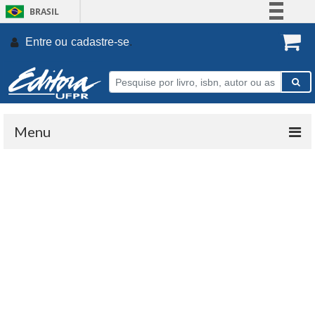
BRASIL
Simplifique!
Entre ou
cadastre-se
.
Comunica BR
Participe
Acesso à informação
Legislação
Menu
Canais