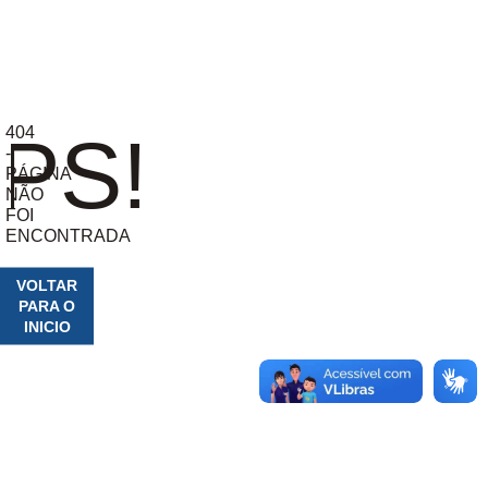
404
PS!
-
PÁGINA
NÃO
FOI
ENCONTRADA
VOLTAR
PARA O
INICIO