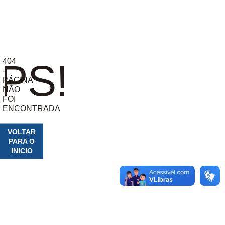
404
PS!
-
PÁGINA
NÃO
FOI
ENCONTRADA
VOLTAR
PARA O
INICIO