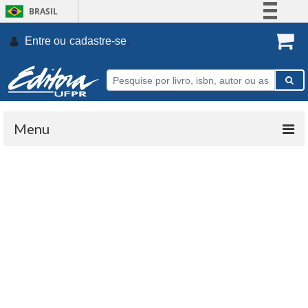
BRASIL
Simplifique!
Entre ou
cadastre-se
.
Comunica BR
Participe
Acesso à informação
Legislação
Menu
Canais