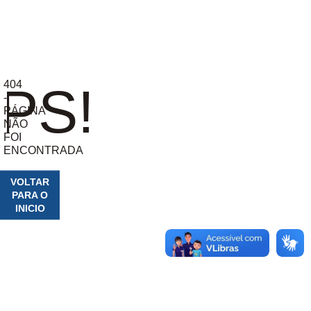
404
PS!
-
PÁGINA
NÃO
FOI
ENCONTRADA
VOLTAR
PARA O
INICIO