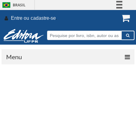
BRASIL
Simplifique!
Entre ou
cadastre-se
.
Comunica BR
Participe
Acesso à informação
Legislação
Menu
Canais