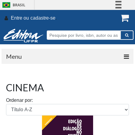
BRASIL
Simplifique!
Entre ou
cadastre-se
.
Comunica BR
Participe
Acesso à informação
Legislação
Menu
Canais
CINEMA
Ordenar por: