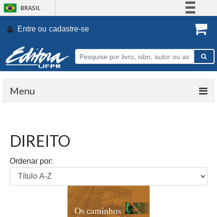
BRASIL
Simplifique!
Entre ou
cadastre-se
.
Comunica BR
Participe
Acesso à informação
Legislação
Menu
Canais
DIREITO
Ordenar por: