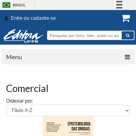
BRASIL
Simplifique!
Entre ou
cadastre-se
.
Comunica BR
Participe
Acesso à informação
Legislação
Menu
Canais
Comercial
Ordenar por: