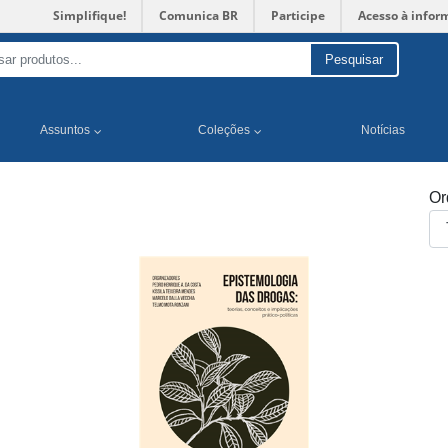
Simplifique!
Comunica BR
Participe
Acesso à infor
Pesquisar
Assuntos
Coleções
Notícias
Or