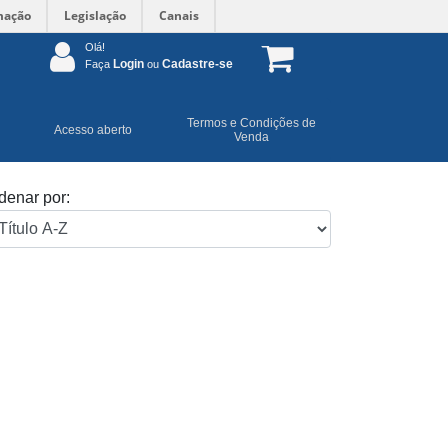
mação
Legislação
Canais
Olá!
Login
Cadastre-se
Faça
ou
Termos e Condições de
Acesso aberto
Venda
denar por: