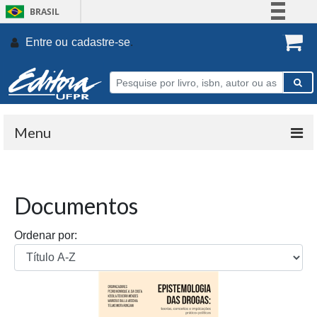
BRASIL
Simplifique!
Entre ou
cadastre-se
.
Comunica BR
Participe
Acesso à informação
Legislação
Menu
Canais
Documentos
Ordenar por: