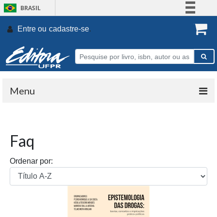
BRASIL
Simplifique!
Entre ou
cadastre-se
.
Comunica BR
Participe
Acesso à informação
Legislação
Menu
Canais
Faq
Ordenar por: