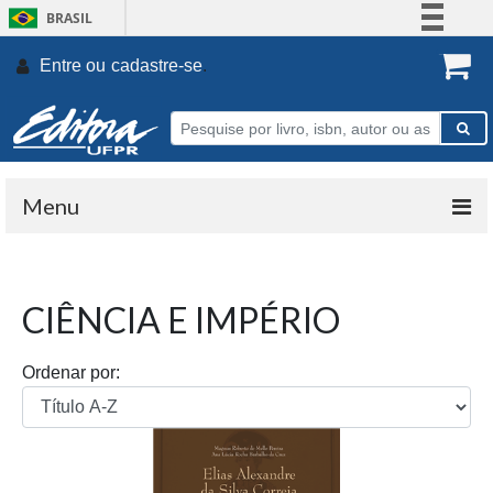
BRASIL
Simplifique!
Entre ou
cadastre-se
.
Comunica BR
Participe
Acesso à informação
Legislação
Menu
Canais
CIÊNCIA E IMPÉRIO
Ordenar por: