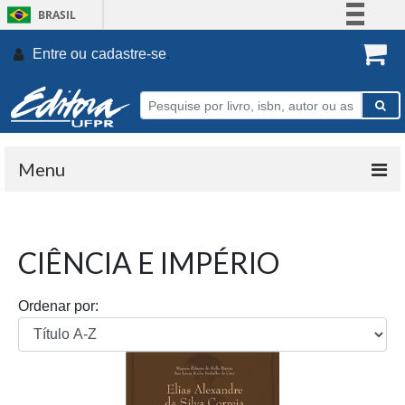
BRASIL
Simplifique!
Entre ou
cadastre-se
.
Comunica BR
Participe
Acesso à informação
Legislação
Menu
Canais
CIÊNCIA E IMPÉRIO
Ordenar por: